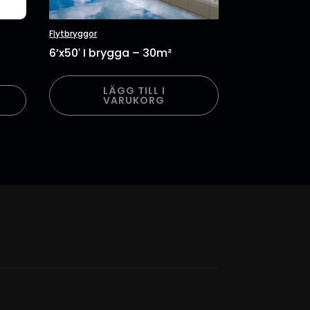
Flytbryggor
6’x50′ I brygga – 30m²
LÄGG TILL I
VARUKORG