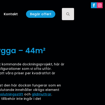
Kontakt
Begär offert
Search
for:
ygga – 44m²
ditt kommande dockningsprojekt, här är
gurationer som vi ofta utför.
t våra priser per kvadratfot är
 just den här dockan fungerar som en
utande innehåller viktiga element
slutningsstift
och
glidmuttrar
.
illbehör inte ingår i det