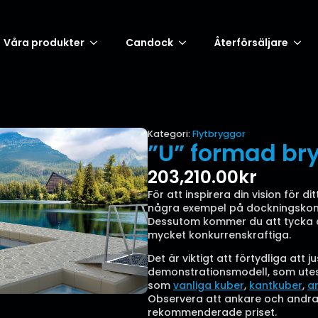
Våra produkter
Candock
Återförsäljare
Kategori:
Flytbryggor
”U” formad br
203,210.00
kr
För att inspirera din vision för 
några exempel på dockningskonfi
Dessutom kommer du att tycka at
mycket konkurrenskraftiga.
Det är viktigt att förtydliga att
demonstrationsmodell, som utesl
som
vanliga kuber
,
kantkuber
,
an
Observera att ankare och andra t
rekommenderade priset.