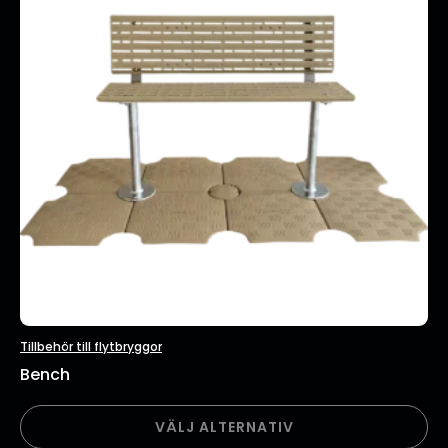
Tillbehör till flytbryggor
Bench
Den
VÄLJ ALTERNATIV
här