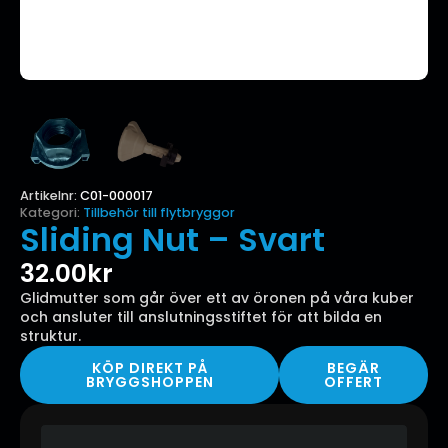
Artikelnr:
C01-000017
Kategori:
Tillbehör till flytbryggor
Sliding Nut – Svart
32.00
kr
Glidmutter som går över ett av öronen på våra kuber
och ansluter till anslutningsstiftet för att bilda en
struktur.
KÖP DIREKT PÅ
BEGÄR
BRYGGSHOPPEN
OFFERT