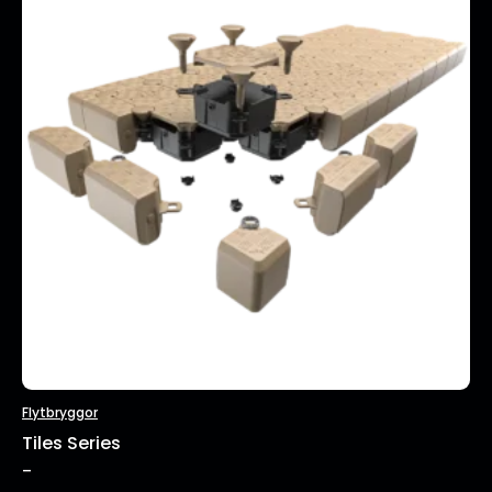
Flytbryggor
Tiles Series
–
Prisintervall: