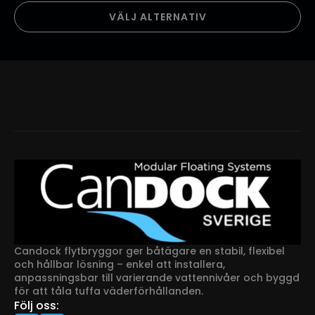
864.00kr
Den
till
VÄLJ ALTERNATIV
här
996.00kr
produkten
har
flera
varianter.
De
olika
alternativen
kan
väljas
på
produktsidan
Candock flytbryggor ger båtägare en stabil, flexibel
och hållbar lösning – enkel att installera,
anpassningsbar till varierande vattennivåer och byggd
för att tåla tuffa väderförhållanden.
Följ oss: