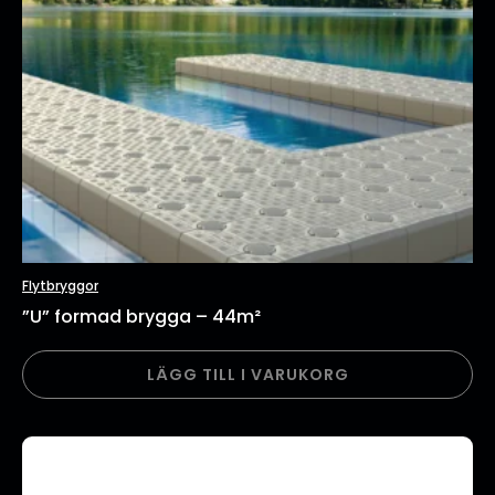
Flytbryggor
”U” formad brygga – 44m²
LÄGG TILL I VARUKORG