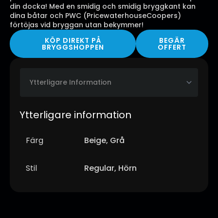
din docka! Med en smidig och smidig bryggkant kan
dina båtar och PWC (PricewaterhouseCoopers)
förtöjas vid bryggan utan bekymmer!
KÖP DIREKT PÅ
BEGÄR
BRYGGSHOPPEN
OFFERT
Ytterligare information
Färg
Beige, Grå
Stil
Regular, Hörn