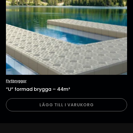
produktsidan
Flytbryggor
”U” formad brygga – 44m²
LÄGG TILL I VARUKORG