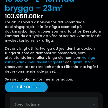
brygga – 23m²
103,950.00
kr
För att inspirera din vision för ditt kommande
dockningsprojekt, här är några exempel på
dockningskonfigurationer som vi ofta utför. Dessutom
kommer du att tycka att våra priser per kvadratfot är
mycket konkurrenskraftiga.
Det är viktigt att förtydliga att just den här dockan
fungerar som en demonstrationsmodell, som
uteslutande innehåller viktiga element som
vanliga
kuber
,
kantkuber
,
anslutningsstift
och
glidmuttrar
.
Observera att ankare och andra tillbehör inte ingår i
det rekommenderade priset.
Se specifikationer för mer information.
BEGÄR OFFERT