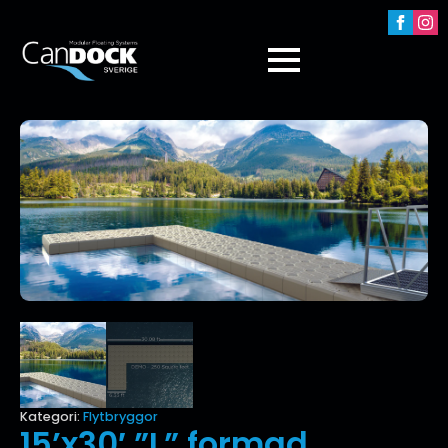
Kategori:
Flytbryggor
15’x30′ ”L” formad