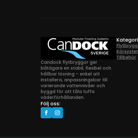
på
på
produktsidan
prod
Kategori
Flytbrygg
Körsyste
Tillbehör
Candock flytbryggor ger
båtägare en stabil, flexibel och
hållbar lösning – enkel att
installera, anpassningsbar till
varierande vattennivåer och
byggd för att tåla tuffa
väderförhållanden.
Följ oss: