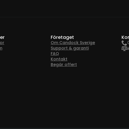
på
uktsidan
produktsidan
er
Företaget
Ko
or
Om Candock Sverige
m
Support & garanti
FAQ
Kontakt
Begär offert