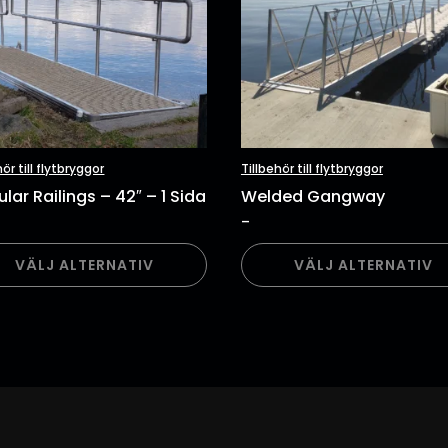
hör till flytbryggor
Tillbehör till flytbryggor
lar Railings – 42″ – 1 Sida
Welded Gangway
–
tervall:
Prisintervall:
.00kr
15,070.00kr
Den
till
VÄLJ ALTERNATIV
VÄLJ ALTERNATIV
här
.00kr
50,710.00kr
ukten
produkten
har
flera
nter.
varianter.
De
olika
nativen
alternativen
kan
s
väljas