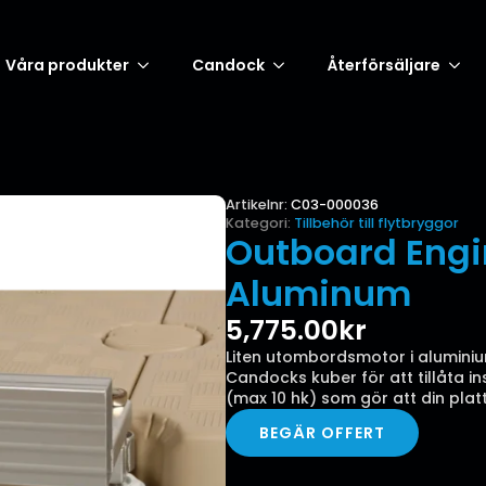
Våra produkter
Candock
Återförsäljare
Artikelnr:
C03-000036
Kategori:
Tillbehör till flytbryggor
Outboard Engi
Aluminum
5,775.00
kr
Liten utombordsmotor i aluminiu
Candocks kuber för att tillåta i
(max 10 hk) som gör att din pla
BEGÄR OFFERT