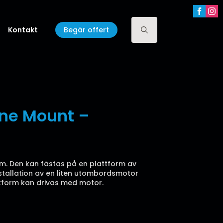
Kontakt
Begär offert
Search
for:
ne Mount –
m. Den kan fästas på en plattform av
nstallation av en liten utombordsmotor
ttform kan drivas med motor.