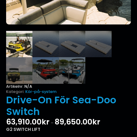
Artikelnr:
N/A
Kategori:
Kör-på-system
Drive-On För Sea-Doo
Switch
63,910.00
kr
89,650.00
kr
Prisintervall:
–
63,910.00kr
G2 SWITCH LIFT
till