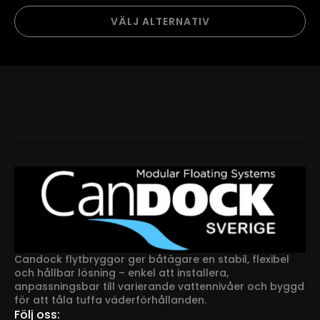
Den
VÄLJ ALTERNATIV
här
produkten
har
flera
varianter.
De
olika
alternativen
kan
väljas
på
produktsidan
Candock flytbryggor ger båtägare en stabil, flexibel
och hållbar lösning – enkel att installera,
anpassningsbar till varierande vattennivåer och byggd
för att tåla tuffa väderförhållanden.
Följ oss: